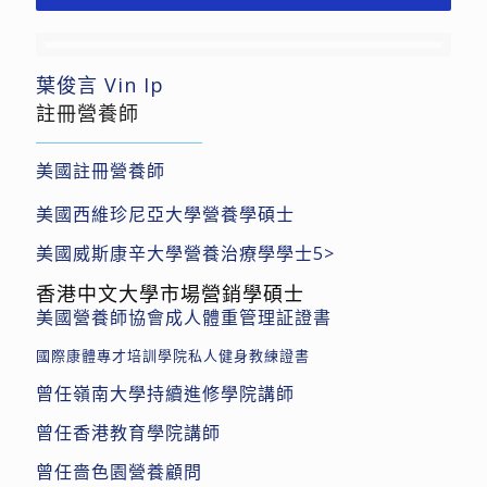
葉俊⾔ Vin Ip
註冊營養師
美國註冊營養師
美國西維珍尼亞⼤學營養學碩⼠
美國威斯康⾟⼤學營養治療學學⼠5>
⾹港中⽂⼤學市場營銷學碩⼠
美國營養師協會成⼈體重管理証證書
國際康體專才培訓學院私⼈健身教練證書
曾任嶺南⼤學持續進修學院講師
曾任⾹港教育學院講師
曾任嗇⾊園營養顧問